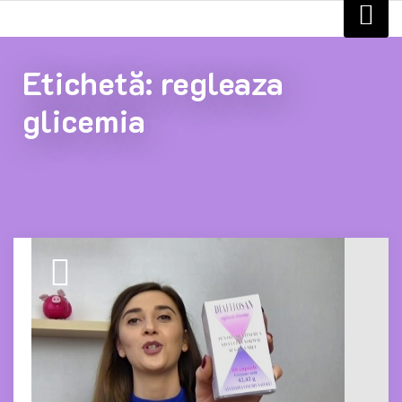
Etichetă:
regleaza
glicemia