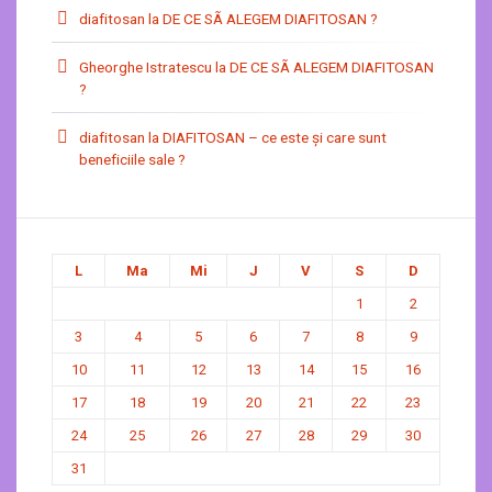
diafitosan
la
DE CE SÃ ALEGEM DIAFITOSAN ?
Gheorghe Istratescu
la
DE CE SÃ ALEGEM DIAFITOSAN
?
diafitosan
la
DIAFITOSAN – ce este şi care sunt
beneficiile sale ?
L
Ma
Mi
J
V
S
D
1
2
3
4
5
6
7
8
9
10
11
12
13
14
15
16
17
18
19
20
21
22
23
24
25
26
27
28
29
30
31