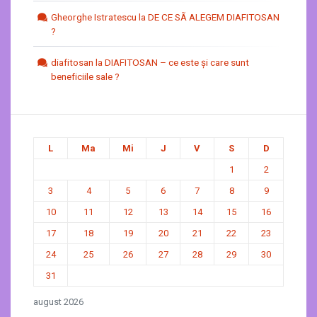
Gheorghe Istratescu
la
DE CE SÃ ALEGEM DIAFITOSAN
?
diafitosan
la
DIAFITOSAN – ce este şi care sunt
beneficiile sale ?
L
Ma
Mi
J
V
S
D
1
2
3
4
5
6
7
8
9
10
11
12
13
14
15
16
17
18
19
20
21
22
23
24
25
26
27
28
29
30
31
august 2026